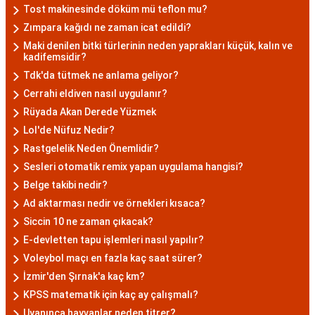
Tost makinesinde döküm mü teflon mu?
Zımpara kağıdı ne zaman icat edildi?
Maki denilen bitki türlerinin neden yaprakları küçük, kalın ve
kadifemsidir?
Tdk'da tütmek ne anlama geliyor?
Cerrahi eldiven nasıl uygulanır?
Rüyada Akan Derede Yüzmek
Lol'de Nüfuz Nedir?
Rastgelelik Neden Önemlidir?
Sesleri otomatik remix yapan uygulama hangisi?
Belge takibi nedir?
Ad aktarması nedir ve örnekleri kısaca?
Siccin 10 ne zaman çıkacak?
E-devletten tapu işlemleri nasıl yapılır?
Voleybol maçı en fazla kaç saat sürer?
İzmir'den Şırnak'a kaç km?
KPSS matematik için kaç ay çalışmalı?
Uyanınca hayvanlar neden titrer?