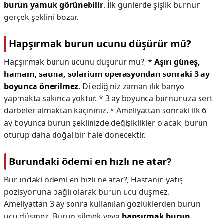
burun yamuk görünebilir
. İlk günlerde şişlik burnun
gerçek şeklini bozar.
Hapşırmak burun ucunu düşürür mü?
Hapşırmak burun ucunu düşürür mü?,
*
Aşırı güneş,
hamam, sauna, solarium operasyondan sonraki 3 ay
boyunca önerilmez
. Dilediğiniz zaman ılık banyo
yapmakta sakınca yoktur. * 3 ay boyunca burnunuza sert
darbeler almaktan kaçınınız. * Ameliyattan sonraki ilk 6
ay boyunca burun şeklinizde değişiklikler olacak, burun
oturup daha doğal bir hale dönecektir.
Burundaki ödemi en hızlı ne atar?
Burundaki ödemi en hızlı ne atar?,
Hastanın yatış
pozisyonuna bağlı olarak burun ucu düşmez.
Ameliyattan 3 ay sonra kullanılan gözlüklerden burun
ucu düşmez. Burun silmek veya
hapşırmak burun