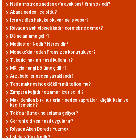
Neil armstrong neden ay'a ayak bastığını söyledi?
Abana neden ilçe oldu?
İcra ve iflas hukuku okuyan ne iş yapar?
Rüyada siyah elbiseli kadın görmek ne demek?
BS ne anlama gelir?
Mediasten Nedir? Neresidir?
Monako'da neden Fransızca konuşuluyor?
Tüketici hakları nasıl kullanılır?
MR için hangi bölüme gidilir?
Arzuhalciler neden yasaklandı?
Tost makinesinde döküm mü teflon mu?
Zımpara kağıdı ne zaman icat edildi?
Maki denilen bitki türlerinin neden yaprakları küçük, kalın ve
kadifemsidir?
Tdk'da tütmek ne anlama geliyor?
Cerrahi eldiven nasıl uygulanır?
Rüyada Akan Derede Yüzmek
Lol'de Nüfuz Nedir?