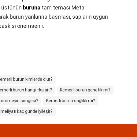
ve üstünün
buruna
tam teması Metal
arak burun yanlarına basması, sapların uygun
baskısı önemsenir.
emerli burun kimlerde olur?
emerli burun hangi ırka ait?
Kemerli burun genetik mi?
urun neyin simgesi?
Kemerli burun sağlıklı mı?
meliyatı kaç günde iyileşir?