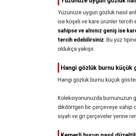
Yüzünüze uygun gözlük nası
Yüzünüze uygun gözlük nasıl anla
ise köşeli ve kare ürünler tercih 
sahipse ve alnınız geniş ise ka
tercih edebilirsiniz
. Bu yüz tipi
oldukça yakışır.
Hangi gözlük burnu küçük 
Hangi gözlük burnu küçük göster
Koleksiyonunuzda burnunuzun g
dikdörtgen bir çerçeveye sahip o
siyah ve gri çerçeveler yerine ren
Kemerli burun nasıl düzeltil