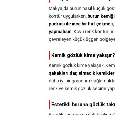
Makyajda burun nasıl küçük göste
kontür uygularken,
burun kemiği
pudrası ile ince bir hat çekmel
yapmalısın
. Koyu renk kontür ü
çevreleyen küçük üçgen bölgeye
Kemik gözlük kime yakışır?
Kemik gözlük kime yakışır?,
Kemi
şakakları dar, elmacık kemikleri
daha iyi bir görünüm sağlamaktad
renk ve kemik gözlük seçimi yapıl
Estetikli buruna gözlük takı
Estetikli buruna gözlük takılır mı