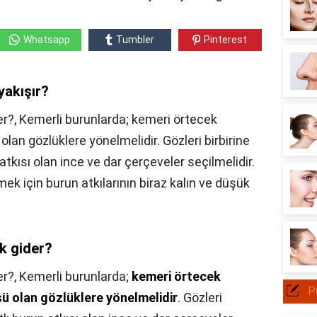
Whatsapp
Tumbler
Pinterest
yakışır?
er?, Kemerli burunlarda; kemeri örtecek
olan gözlüklere yönelmelidir. Gözleri birbirine
 atkısı olan ince ve dar çerçeveler seçilmelidir.
ek için burun atkılarının biraz kalın ve düşük
k gider?
er?,
Kemerli burunlarda;
kemeri örtecek
P
sü olan gözlüklere yönelmelidir
. Gözleri