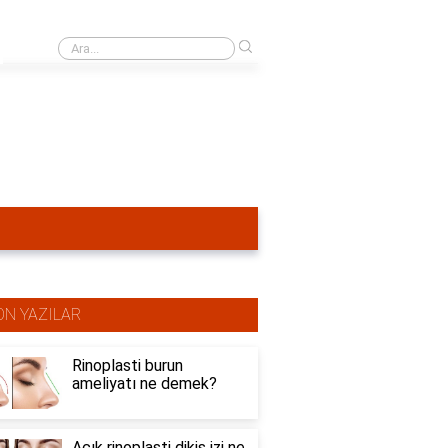
›
Burun estetiğinden ne kadar süre sonra dudak dolgusu yapılır?
ON YAZILAR
Rinoplasti burun
ameliyatı ne demek?
Açık rinoplasti dikiş izi ne