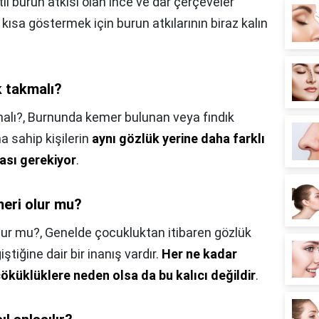
atlı burun atkısı olan ince ve dar çerçeveler
 kısa göstermek için burun atkılarının biraz kalın
k takmalı?
alı?,
Burnunda kemer bulunan veya fındık
a sahip kişilerin
aynı gözlük yerine daha farklı
ası gerekiyor
.
meri olur mu?
lur mu?,
Genelde çocukluktan itibaren gözlük
ştiğine dair bir inanış vardır.
Her ne kadar
öküklüklere neden olsa da bu kalıcı değildir
.