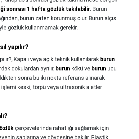
ği sonrası 1 hafta gözlük takılabilir
. Burun
cağından, burun zaten korunmuş olur. Burun alçısı
eyle gözlük kullanmamak gerekir.
ıl yapılır?
ılır?,
Kapalı veya açık teknik kullanılarak
burun
ırdak dokulardan ayrılır,
burun
kökü ve
burun
ucu
ldikten sonra bu iki nokta referans alınarak
işlemi keski, törpü veya ultrasonik aletler
lı?
özlük
çerçevelerinde rahatlığı sağlamak için
venin saplarına ve gövdesine bakılır. Plastik