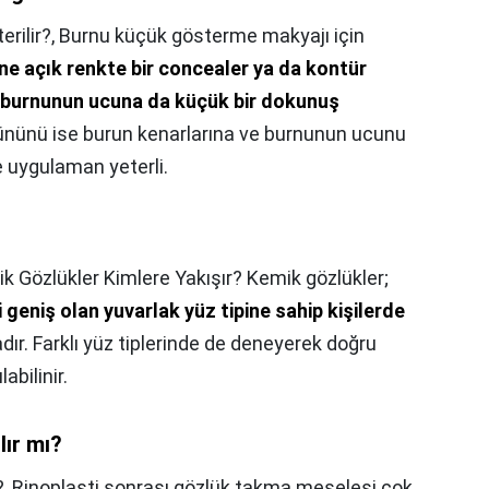
rilir?,
Burnu küçük gösterme makyajı için
ne açık renkte bir concealer ya da kontür
i, burnunun ucuna da küçük bir dokunuş
rününü ise burun kenarlarına ve burnunun ucunu
 uygulaman yeterli.
k Gözlükler Kimlere Yakışır? Kemik gözlükler;
 geniş olan yuvarlak yüz tipine sahip kişilerde
ır. Farklı yüz tiplerinde de deneyerek doğru
abilinir.
lır mı?
?,
Rinoplasti sonrası gözlük takma meselesi çok