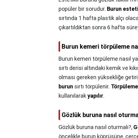
popüler bir sorudur.
Burun esteti
sırtında 1 hafta plastik alçı ola
çıkartıldıktan sonra 6 hafta sür
Burun kemeri törpüleme nas
Burun kemeri törpüleme nasıl yap
sırtı derisi altındaki kemik ve kık
olması gereken yüksekliğe getiri
burun
sırtı törpülenir.
Törpüleme
kullanılarak
yapılır
.
Gözlük buruna nasıl oturma
Gözlük buruna nasıl oturmalı?,
G
öncelikle burun köprüsüne, çerçe