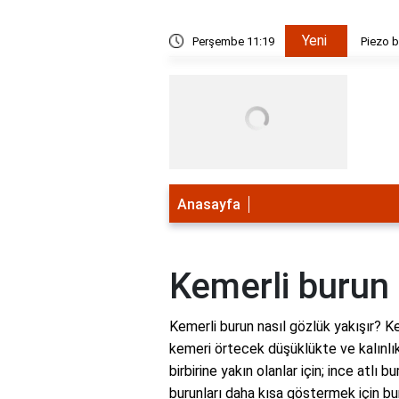
Yeni
kapalı teknik mi açık teknik mi?
Perşembe 11:19
Piezo b
Anasayfa
Kemerli burun 
Kemerli burun nasıl gözlük yakışır? Ke
kemeri örtecek düşüklükte ve kalınlık
birbirine yakın olanlar için; ince atlı 
burunları daha kısa göstermek için bur