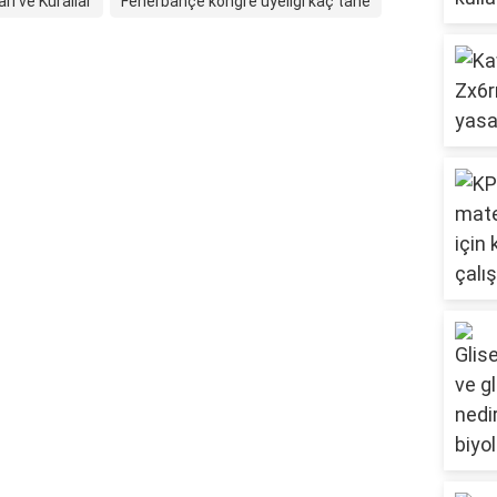
rı ve Kurallar
Fenerbahçe kongre üyeliği kaç tane