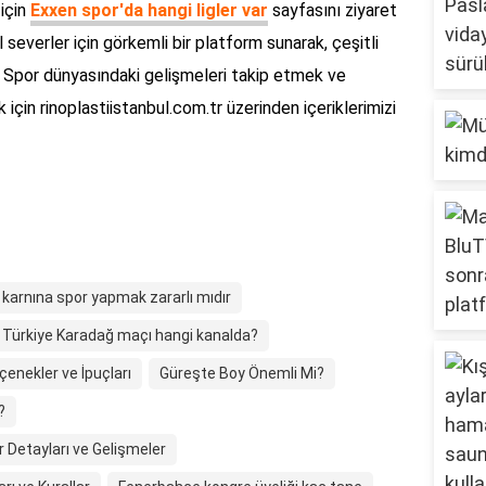
 için
Exxen spor'da hangi ligler var
sayfasını ziyaret
severler için görkemli bir platform sunarak, çeşitli
r. Spor dünyasındaki gelişmeleri takip etmek ve
için rinoplastiistanbul.com.tr üzerinden içeriklerimizi
 karnına spor yapmak zararlı mıdır
 Türkiye Karadağ maçı hangi kanalda?
çenekler ve İpuçları
Güreşte Boy Önemli Mi?
?
r Detayları ve Gelişmeler