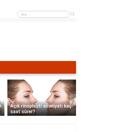
›
Burun estetiğinden ne kadar süre sonra dudak dolgusu yapılır?
›
e
Açık rinoplasti ameliyatı kaç
Rinoplasti sonrası ne
saat sürer?
yan yatılır?