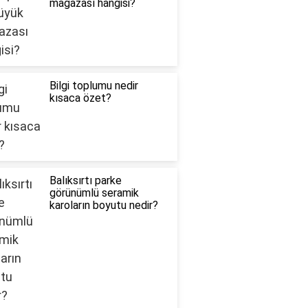
mağazası hangisi?
Bilgi toplumu nedir
kısaca özet?
Balıksırtı parke
görünümlü seramik
karoların boyutu nedir?