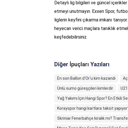
Detaylı lig bilgileri ve güncel içerikler
etmeyi unutmayın. Exxen Spor, futbol 
liglerin keyfini çıkarma imkanı tanıyo
heyecan verici maçlara tanıklık etmek 
keşfedebilirsiniz.
Diğer
İpuçları
Yazıları
En son Ballon d'Or'u kim kazandı
Aç
Ünlü sumo güreşçileri kimlerdir
U21
Yağ Yakımı İçin Hangi Spor? En Etkili Se
Korayspor hangi kartlara taksit yapıyor
Skriniar Fenerbahçe kiralık mı? Transfe