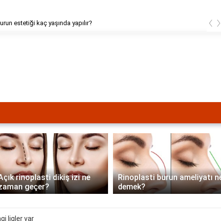
‹
urun estetiği kaç yaşında yapılır?
Açık rinoplasti dikiş izi ne
Rinoplasti burun ameliyatı n
zaman geçer?
demek?
i ligler var