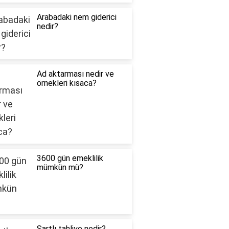
Arabadaki nem giderici
nedir?
Ad aktarması nedir ve
örnekleri kısaca?
3600 gün emeklilik
mümkün mü?
Şartlı tahliye nedir?