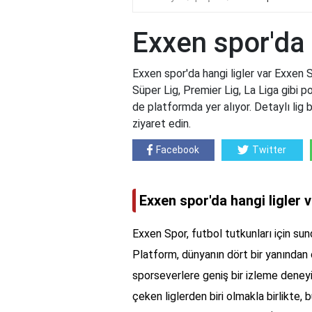
Exxen spor'da 
Exxen spor'da hangi ligler var Exxen Sp
Süper Lig, Premier Lig, La Liga gibi popü
de platformda yer alıyor. Detaylı lig bi
ziyaret edin.
Facebook
Twitter
Exxen spor'da hangi ligler 
Exxen Spor, futbol tutkunları için sun
Platform, dünyanın dört bir yanından çe
sporseverlere geniş bir izleme deneyim
çeken liglerden biri olmakla birlikte,