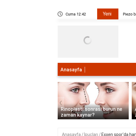
Yeni
kapalı teknik mi açık teknik mi?
Cuma 12:42
Piezo b
Anasayfa
‹
lasti ve rinoplasti
Rinoplasti sonrası burun ne
anda olur mu?
zaman kaynar?
Anasayfa
İpuçları
Exxen spor'da hang