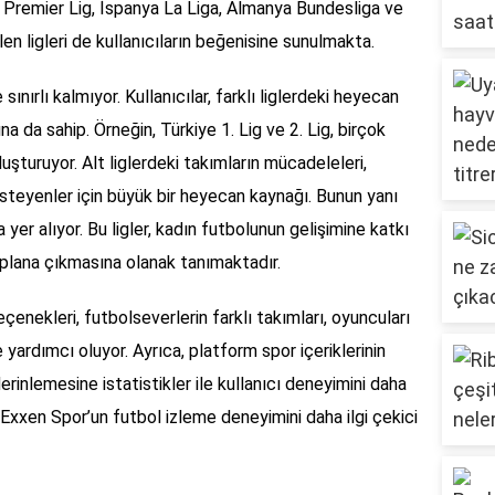
ere Premier Lig, İspanya La Liga, Almanya Bundesliga ve
len ligleri de kullanıcıların beğenisine sunulmakta.
ınırlı kalmıyor. Kullanıcılar, farklı liglerdeki heyecan
a da sahip. Örneğin, Türkiye 1. Lig ve 2. Lig, birçok
luşturuyor. Alt liglerdeki takımların mücadeleleri,
steyenler için büyük bir heyecan kaynağı. Bunun yanı
a yer alıyor. Bu ligler, kadın futbolunun gelişimine katkı
plana çıkmasına olanak tanımaktadır.
enekleri, futbolseverlerin farklı takımları, oyuncuları
ardımcı oluyor. Ayrıca, platform spor içeriklerinin
derinlemesine istatistikler ile kullanıcı deneyimini daha
, Exxen Spor’un futbol izleme deneyimini daha ilgi çekici