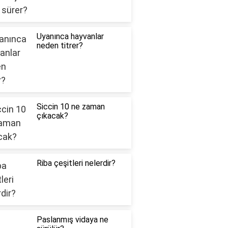
Uyanınca hayvanlar
neden titrer?
Siccin 10 ne zaman
çıkacak?
Riba çeşitleri nelerdir?
Paslanmış vidaya ne