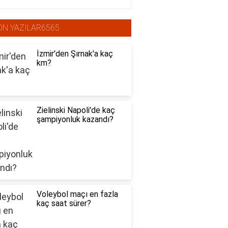
ON YAZILAR6565
İzmir'den Şırnak'a kaç
km?
Zielinski Napoli'de kaç
şampiyonluk kazandı?
Voleybol maçı en fazla
kaç saat sürer?